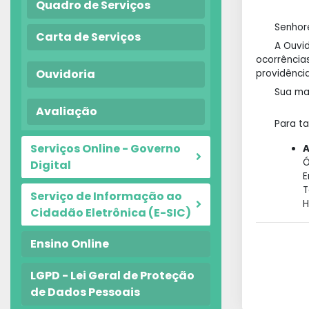
Quadro de Serviços
Senhor
Carta de Serviços
A Ouvid
ocorrência
Ouvidoria
providência
Sua ma
Avaliação
Para t
Serviços Online - Governo
A
Ó
Digital
E
T
Serviço de Informação ao
H
Cidadão Eletrônica (E-SIC)
Ensino Online
LGPD - Lei Geral de Proteção
de Dados Pessoais