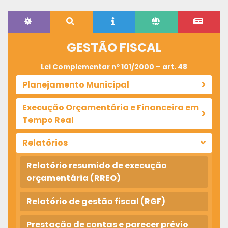
GESTÃO FISCAL
Lei Complementar nº 101/2000 – art. 48
Planejamento Municipal
Execução Orçamentária e Financeira em
Tempo Real
Relatórios
Relatório resumido de execução
orçamentária (RREO)
Relatório de gestão fiscal (RGF)
Prestação de contas e parecer prévio