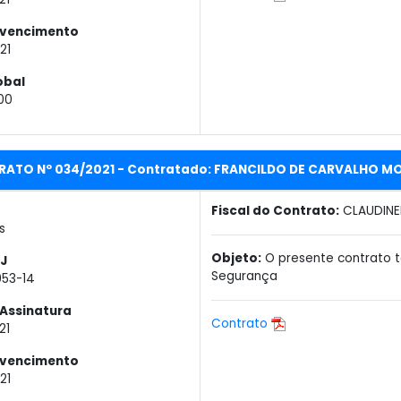
 vencimento
21
obal
00
RATO Nº 034/2021 - Contratado: FRANCILDO DE CARVALHO M
Fiscal do Contrato:
CLAUDINE
s
Objeto:
O presente contrato 
J
Segurança
953-14
Assinatura
Contrato
21
 vencimento
21