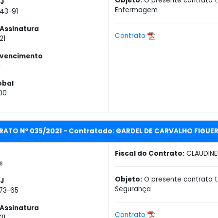
Objeto:
O presente contrato t
J
Enfermagem
343-91
Assinatura
Contrato
21
 vencimento
1
obal
00
RATO Nº 035/2021 - Contratado: GARDEL DE CARVALHO FIGUE
Fiscal do Contrato:
CLAUDINE
s
Objeto:
O presente contrato 
J
Segurança
773-65
Assinatura
Contrato
21