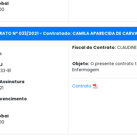
obal
00
RATO Nº 033/2021 - Contratado: CAMILA APARECIDA DE CARV
Fiscal do Contrato:
CLAUDINE
s
Objeto:
O presente contrato t
J
Enfermagem
533-81
Assinatura
Contrato
21
 vencimento
1
obal
00