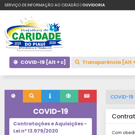
SERVIÇO DE INFORMAÇÃO AO CIDADÃO |
OUVIDORIA
COVID-19 [Alt + c]
Transparência [Alt +
COVID-19
COVID-19
Contrat
Contratações e Aquisições -
Lei nº 13.979/2020
Com obediê