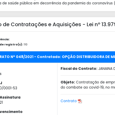
 de saúde pública em decorrência da pandemia do coronavírus (
 de Contratações e Aquisições - Lei nº 13.9
ência:
e registro(s):
110
RATO N° 048/2021 - Contratado: OPÇÃO DISTRIBUIDORA DE M
Fiscal do Contrato:
JANAINA 
s
Objeto:
Contratação de empres
J
do combate ao covid-19, no mun
10/0001-53
Assinatura
Contrato
21
 vencimento