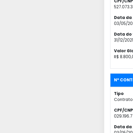
CPF/CNP
527.073.
Data da 
03/05/20
Data do
31/12/202
Valor Gl
R$ 8.800,
Nº CONT
Tipo
Contrato
CPF/CNP
029.196.
Data da 
03/05/20