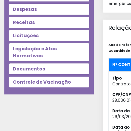
emergência
Despesas
Receitas
Relação
Licitações
Ano de refer
Legislação e Atos
Quantidade d
Normativos
Nº CONT
Documentos
Tipo
Controle de Vacinação
Contrato
CPF/CNP
28.006.0
Data da 
26/03/20
Data do