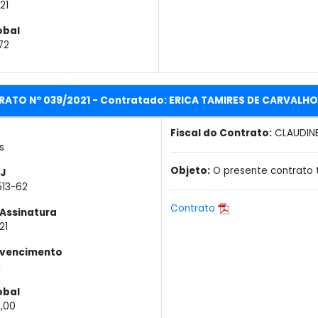
21
obal
72
ATO Nº 039/2021 - Contratado: ERICA TAMIRES DE CARVALHO 
Fiscal do Contrato:
CLAUDIN
s
Objeto:
O presente contrato 
J
513-62
Contrato
Assinatura
21
 vencimento
1
obal
0,00