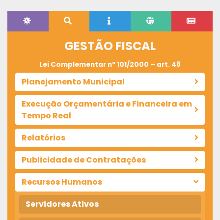
GESTÃO FISCAL
Lei Complementar nº 101/2000 – art. 48
Planejamento Municipal
Execução Orçamentária e Financeira em
Tempo Real
Relatórios
Publicidade de Contratações
Recursos Humanos
Servidores Ativos