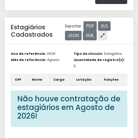
Estagiários
PDF
XLS
Exportar:
Cadastrados
JSON
XML
Ano de referência:
2026
Tipo de vínculo:
Estagiário
Mês de referência:
Agosto
Quantidade de registro(s):
0
CPF
Nome
Cargo
Lotação
Funções
Não houve contratação de
estagiários em Agosto de
2026!