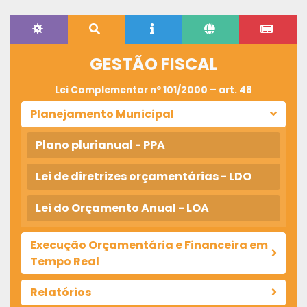
GESTÃO FISCAL
Lei Complementar nº 101/2000 – art. 48
Planejamento Municipal
Plano plurianual - PPA
Lei de diretrizes orçamentárias - LDO
Lei do Orçamento Anual - LOA
Execução Orçamentária e Financeira em
Tempo Real
Relatórios