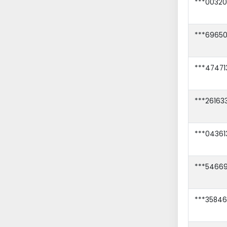
***00320
***69650
***47471
***26163
***04361
***54669
***35846