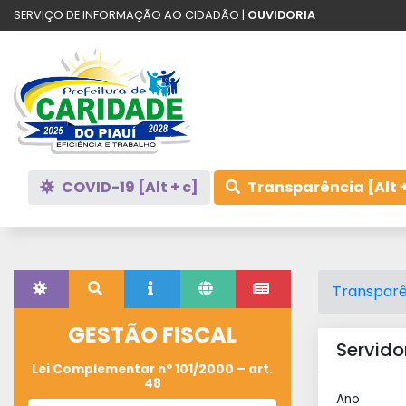
SERVIÇO DE INFORMAÇÃO AO CIDADÃO |
OUVIDORIA
COVID-19 [Alt + c]
Transparência [Alt +
Transparê
GESTÃO FISCAL
Servido
Lei Complementar nº 101/2000 – art.
48
Ano