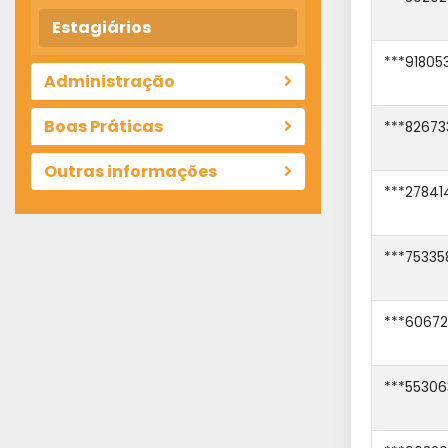
Estagiários
***91805
Administração
Boas Práticas
***82673
Outras informações
***27841
***75335
***60672
***55306