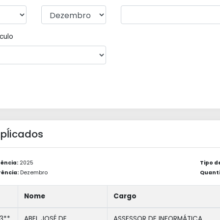
culo
 Apĺicados
ência:
2025
Tipo d
ência:
Dezembro
Quanti
Nome
Cargo
3**
ABEL JOSÉ DE
ASSESSOR DE INFORMÁTICA