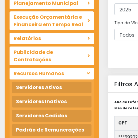
Planejamento Municipal
Execução Orçamentária e
Tipo de Vín
Financeira em Tempo Real
Relatórios
Publicidade de
Contratações
Recursos Humanos
Filtros
Servidores Ativos
Servidores Inativos
Ano de refer
Mês de refer
Servidores Cedidos
CPF
Padrão de Remunerações
***59202