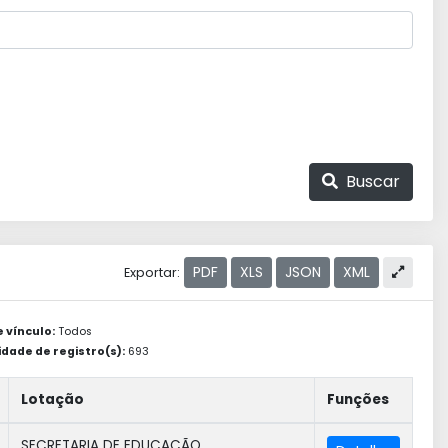
Buscar
PDF
XLS
JSON
XML
Exportar:
e vínculo:
Todos
dade de registro(s):
693
Lotação
Funções
SECRETARIA DE EDUCACÃO