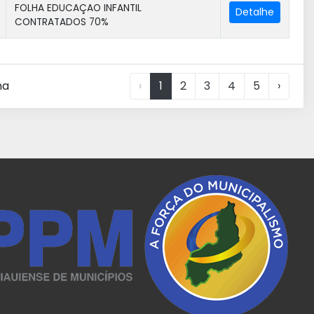
FOLHA EDUCAÇAO INFANTIL
CONTRATADOS 70%
na
‹
1
2
3
4
5
›