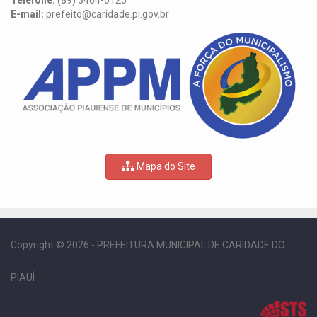
Telefone:
(89) 3464-0125
E-mail:
prefeito@caridade.pi.gov.br
Mapa do Site
Copyright © 2026 - PREFEITURA MUNICIPAL DE CARIDADE DO
PIAUÍ