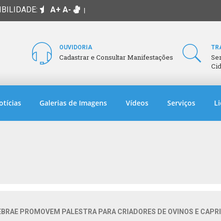
IBILIDADE:
A+
A-
|
OUVIDORIA
TR
Cadastrar e Consultar Manifestações
Se
Ci
otícias
Galerias de Imagens
Vídeos
Serviços
Li
SEBRAE PROMOVEM PALESTRA PARA CRIADORES DE OVINOS E CAPR