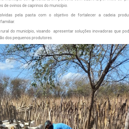
s de ovinos de caprinos do município.
olvidas pela pasta com o objetivo de fortalecer a cadeia produ
familiar.
 rural do município, visando apresentar soluções inovadoras que po
ção dos pequenos produtores.