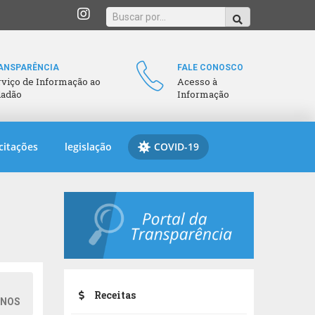
ANSPARÊNCIA
FALE CONOSCO
rviço de Informação ao
Acesso à
dadão
Informação
citações
legislação
COVID-19
Receitas
INOS