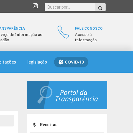
ANSPARÊNCIA
FALE CONOSCO
rviço de Informação ao
Acesso à
dadão
Informação
citações
legislação
COVID-19
Receitas