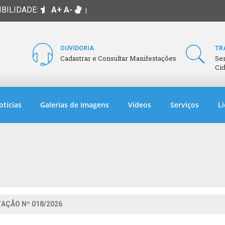
IBILIDADE:
A+
A-
|
OUVIDORIA
TR
Cadastrar e Consultar Manifestações
Se
Ci
otícias
Galerias de Imagens
Vídeos
Serviços
Li
TAÇÃO Nº 018/2026