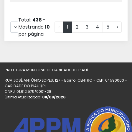
Total:
438
-
Mostrando
10
‹
1
2
3
4
5
›
por página
PREFEITURA MUNICIPAL DE CARIDADE DO PIAUÍ
RUA JOSÉ ANTÔNIO LOPES, 127 - Bairro: CENTRO - CEP: 64590000 -
CARIDADE DO PIAUÍ/PI
CNPJ: 01.612.575/0001-28
Última Atualização:
08/08/2026