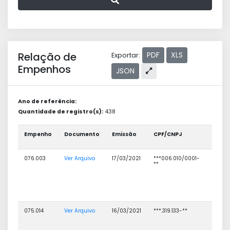
Relação de
PDF
XLS
Exportar:
Empenhos
JSON
Ano de referência:
Quantidade de registro(s):
438
Empenho
Documento
Emissão
CPF/CNPJ
Nome
credo
076.003
Ver Arquivo
17/03/2021
***006.010/0001-
OPÇÃO
**
DISTR
DE
MEDIC
E MATE
HOSPI
LTDA-
075.014
Ver Arquivo
16/03/2021
***.319.133-**
MAURI
PEDRO
SOUSA