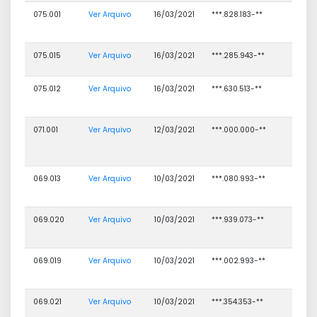
075.001
Ver Arquivo
16/03/2021
***.828.183-**
ELIALD
ELISVA
MACED
075.015
Ver Arquivo
16/03/2021
***.285.943-**
ELISAN
BRITO
075.012
Ver Arquivo
16/03/2021
***.630.513-**
ERICA 
DE CA
E SILV
071.001
Ver Arquivo
12/03/2021
***.000.000-**
FOLHA
PAGAM
CONTR
COVID
069.013
Ver Arquivo
10/03/2021
***.080.993-**
WAGN
ARAUJ
SOUSA
069.020
Ver Arquivo
10/03/2021
***.939.073-**
CLARI
SOUSA
CARVA
069.019
Ver Arquivo
10/03/2021
***.002.993-**
BARBA
HAVEN
TORRE
069.021
Ver Arquivo
10/03/2021
***.354.353-**
JUCILE
DA SIL